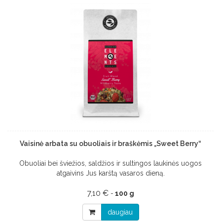
Vaisinė arbata su obuoliais ir braškėmis „Sweet Berry“
Obuoliai bei šviežios, saldžios ir sultingos laukinės uogos
atgaivins Jus karštą vasaros dieną.
7,10 €
-
100 g
daugiau