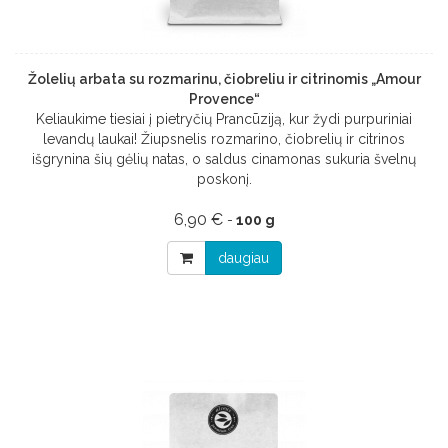
Žolelių arbata su rozmarinu, čiobreliu ir citrinomis „Amour
Provence“
Keliaukime tiesiai į pietryčių Prancūziją, kur žydi purpuriniai
levandų laukai! Žiupsnelis rozmarino, čiobrelių ir citrinos
išgrynina šių gėlių natas, o saldus cinamonas sukuria švelnų
poskonį.
6,90 €
-
100 g
daugiau