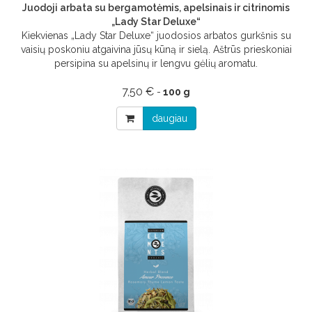
Juodoji arbata su bergamotėmis, apelsinais ir citrinomis
„Lady Star Deluxe“
Kiekvienas „Lady Star Deluxe“ juodosios arbatos gurkšnis su
vaisių poskoniu atgaivina jūsų kūną ir sielą. Aštrūs prieskoniai
persipina su apelsinų ir lengvu gėlių aromatu.
7,50 €
-
100 g
daugiau