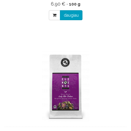
6,90 €
-
100 g
daugiau