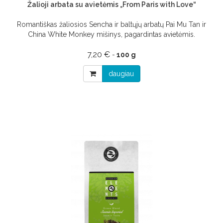
Žalioji arbata su avietėmis „From Paris with Love“
Romantiškas žaliosios Sencha ir baltųjų arbatų Pai Mu Tan ir
China White Monkey mišinys, pagardintas avietėmis.
7,20 €
-
100 g
daugiau