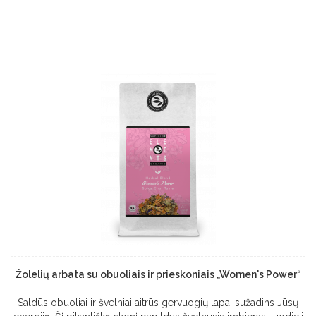
Žolelių arbata su obuoliais ir prieskoniais „Women's Power“
Saldūs obuoliai ir švelniai aitrūs gervuogių lapai sužadins Jūsų