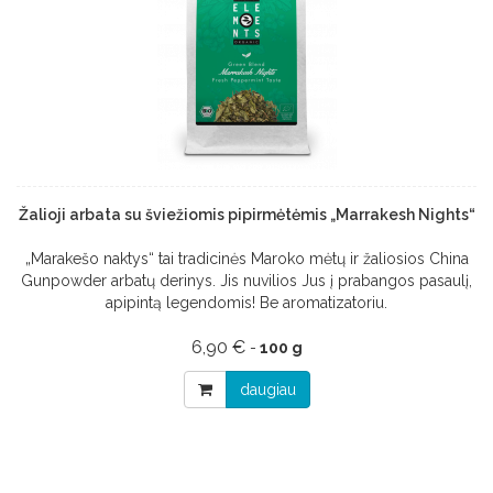
Žalioji arbata su šviežiomis pipirmėtėmis „Marrakesh Nights“
„Marakešo naktys“ tai tradicinės Maroko mėtų ir žaliosios China
Gunpowder arbatų derinys. Jis nuvilios Jus į prabangos pasaulį,
apipintą legendomis! Be aromatizatoriu.
6,90 €
-
100 g
daugiau