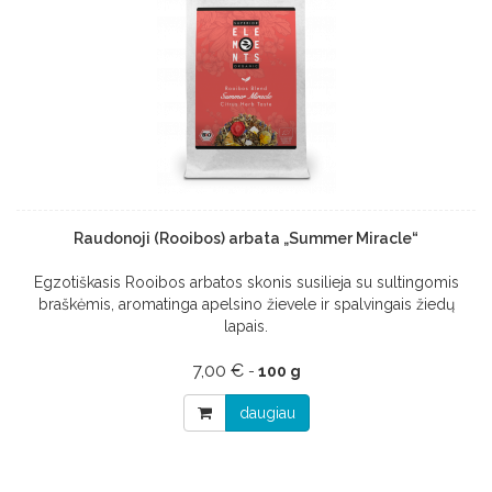
Raudonoji (Rooibos) arbata „Summer Miracle“
Egzotiškasis Rooibos arbatos skonis susilieja su sultingomis
braškėmis, aromatinga apelsino žievele ir spalvingais žiedų
lapais.
7,00 €
-
100 g
daugiau