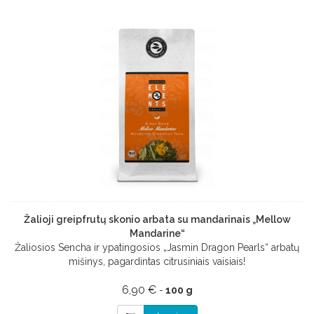
Žalioji greipfrutų skonio arbata su mandarinais „Mellow
Mandarine“
Žaliosios Sencha ir ypatingosios „Jasmin Dragon Pearls“ arbatų
mišinys, pagardintas citrusiniais vaisiais!
6,90 €
-
100 g