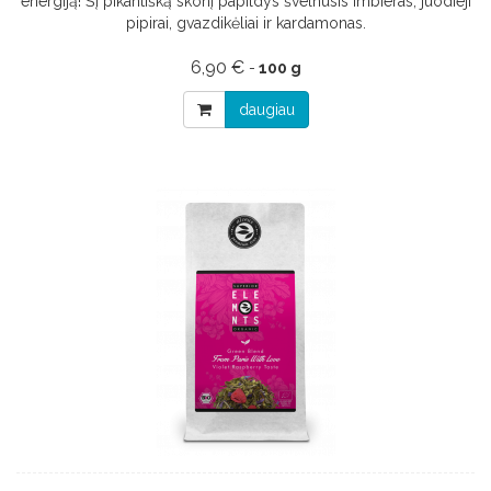
energiją! Šį pikantišką skonį papildys švelnusis imbieras, juodieji
pipirai, gvazdikėliai ir kardamonas.
6,90 €
-
100 g
daugiau