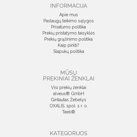
INFORMACIJA
Apie mus
Paslaugų teikimo sąlygos
Privatumo politika
Prekių pristatymo taisyklės
Prekių grąžinimo politika
Kaip pirkti?
Slapukų politika
MŪSŲ
PREKINIAI ŽENKLAI
Visi prekių ženklai
alveus® GmbH
Gintautas Žebelys
OXALIS, spol. s r. o.
Teeli®
KATEGORIJOS