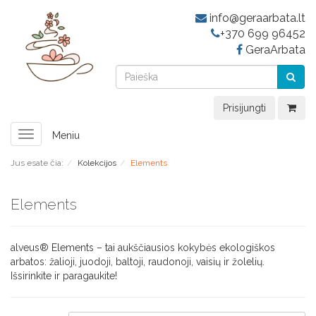
info@geraarbata.lt
+370 699 96452
GeraArbata
Prisijungti
Toggle
Meniu
navigation
Jus esate čia:
Kolekcijos
Elements
Elements
alveus® Elements – tai aukščiausios kokybės ekologiškos
arbatos: žalioji, juodoji, baltoji, raudonoji, vaisių ir žolelių.
Išsirinkite ir paragaukite!