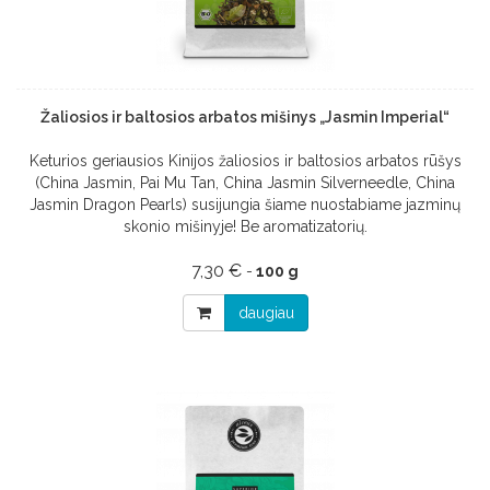
Žaliosios ir baltosios arbatos mišinys „Jasmin Imperial“
Keturios geriausios Kinijos žaliosios ir baltosios arbatos rūšys
(China Jasmin, Pai Mu Tan, China Jasmin Silverneedle, China
Jasmin Dragon Pearls) susijungia šiame nuostabiame jazminų
skonio mišinyje! Be aromatizatorių.
7,30 €
-
100 g
daugiau