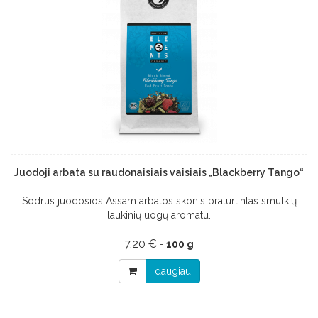
Juodoji arbata su raudonaisiais vaisiais „Blackberry Tango“
Sodrus juodosios Assam arbatos skonis praturtintas smulkių
laukinių uogų aromatu.
7,20 €
-
100 g
daugiau