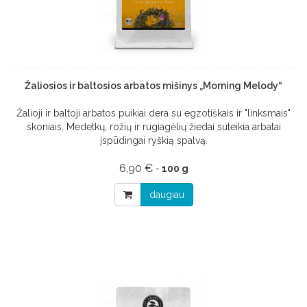
Žaliosios ir baltosios arbatos mišinys „Morning Melody“
Žalioji ir baltoji arbatos puikiai dera su egzotiškais ir "linksmais"
skoniais. Medetkų, rožių ir rugiagėlių žiedai suteikia arbatai
įspūdingai ryškią spalvą.
6,90 €
-
100 g
daugiau