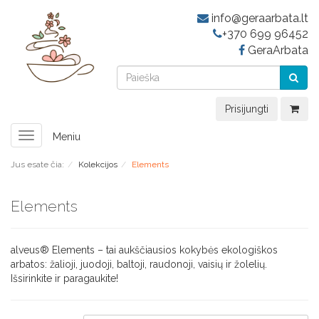
info@geraarbata.lt
+370 699 96452
GeraArbata
Prisijungti
Toggle
Meniu
navigation
Jus esate čia:
Kolekcijos
Elements
Elements
alveus® Elements – tai aukščiausios kokybės ekologiškos
arbatos: žalioji, juodoji, baltoji, raudonoji, vaisių ir žolelių.
Išsirinkite ir paragaukite!