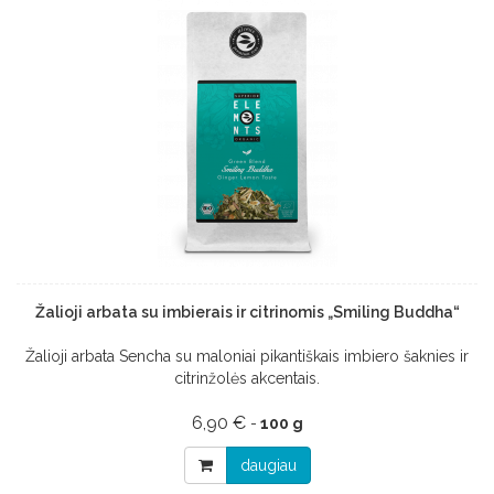
Žalioji arbata su imbierais ir citrinomis „Smiling Buddha“
Žalioji arbata Sencha su maloniai pikantiškais imbiero šaknies ir
citrinžolės akcentais.
6,90 €
-
100 g
daugiau