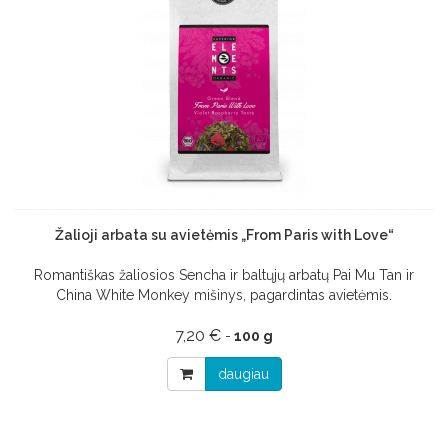
Žalioji arbata su avietėmis „From Paris with Love“
Romantiškas žaliosios Sencha ir baltųjų arbatų Pai Mu Tan ir
China White Monkey mišinys, pagardintas avietėmis.
7,20 €
-
100 g
daugiau