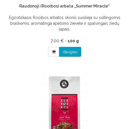
Raudonoji (Rooibos) arbata „Summer Miracle“
Egzotiškasis Rooibos arbatos skonis susilieja su sultingomis
braškėmis, aromatinga apelsino žievele ir spalvingais žiedų
lapais.
7,00 €
-
100 g
daugiau