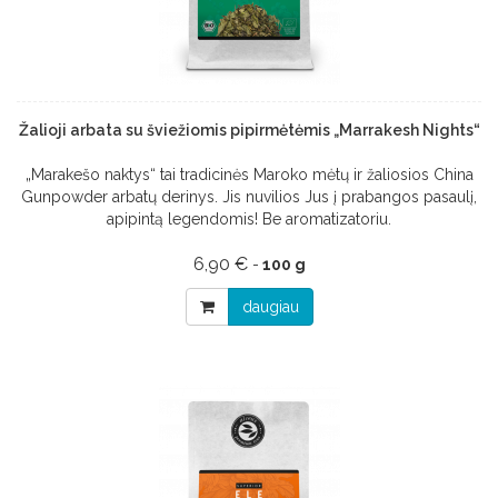
Žalioji arbata su šviežiomis pipirmėtėmis „Marrakesh Nights“
„Marakešo naktys“ tai tradicinės Maroko mėtų ir žaliosios China
Gunpowder arbatų derinys. Jis nuvilios Jus į prabangos pasaulį,
apipintą legendomis! Be aromatizatoriu.
6,90 €
-
100 g
daugiau