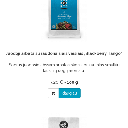
Juodoji arbata su raudonaisiais vaisiais „Blackberry Tango“
Sodrus juodosios Assam arbatos skonis praturtintas smulkių
laukinių uogų aromatu.
7,20 €
-
100 g
daugiau