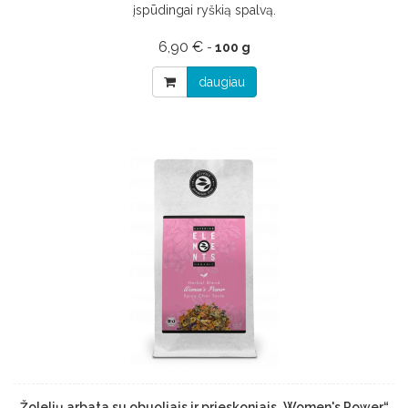
įspūdingai ryškią spalvą.
6,90 €
-
100 g
daugiau
Žolelių arbata su obuoliais ir prieskoniais „Women's Power“