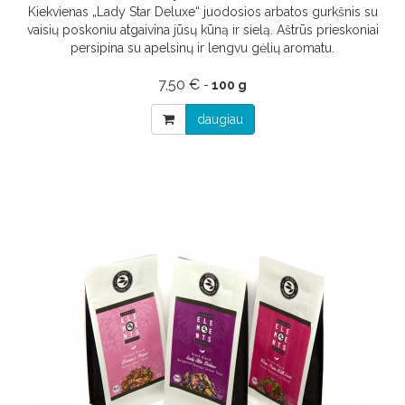
Kiekvienas „Lady Star Deluxe“ juodosios arbatos gurkšnis su
vaisių poskoniu atgaivina jūsų kūną ir sielą. Aštrūs prieskoniai
persipina su apelsinų ir lengvu gėlių aromatu.
7,50 €
-
100 g
daugiau