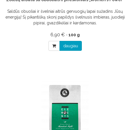
Saldūs obuoliai ir švelniai aitrūs gervuogių lapai sužadins Jūsų
energiją! Šį pikantišką skonį papildys švelnusis imbieras, juodieji
pipirai, gvazdikėliai ir kardamonas.
6,90 €
-
100 g
daugiau