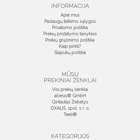
INFORMACIJA
Apie mus
Paslaugų teikimo sąlygos
Privatumo politika
Prekių pristatymo taisyklės
Prekių grąžinimo politika
Kaip pirkti?
Slapukų politika
MŪSŲ
PREKINIAI ŽENKLAI
Visi prekių ženklai
alveus® GmbH
Gintautas Žebelys
OXALIS, spol. s r. o.
Teeli®
KATEGORIJOS