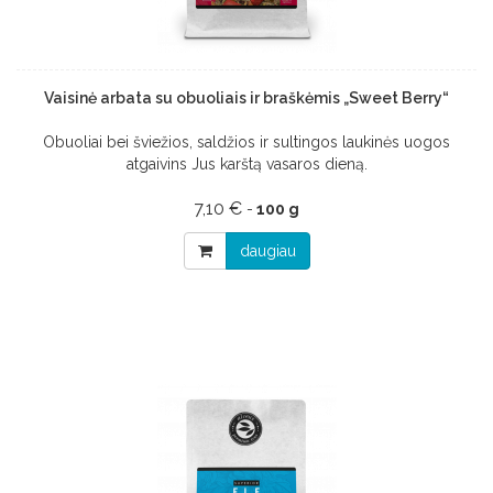
Vaisinė arbata su obuoliais ir braškėmis „Sweet Berry“
Obuoliai bei šviežios, saldžios ir sultingos laukinės uogos
atgaivins Jus karštą vasaros dieną.
7,10 €
-
100 g
daugiau