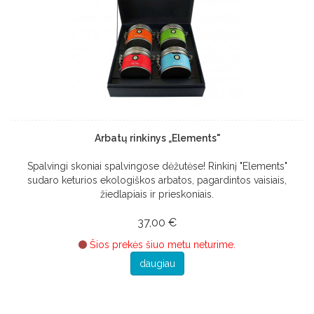
Arbatų rinkinys „Elements"
Spalvingi skoniai spalvingose dėžutėse! Rinkinį "Elements"
sudaro keturios ekologiškos arbatos, pagardintos vaisiais,
žiedlapiais ir prieskoniais.
37,00 €
Šios prekės šiuo metu neturime.
daugiau