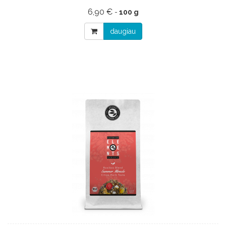
6,90 €
-
100 g
daugiau