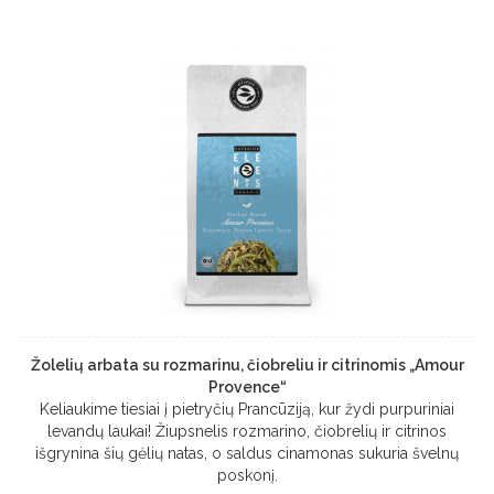
Žolelių arbata su rozmarinu, čiobreliu ir citrinomis „Amour
Provence“
Keliaukime tiesiai į pietryčių Prancūziją, kur žydi purpuriniai
levandų laukai! Žiupsnelis rozmarino, čiobrelių ir citrinos
išgrynina šių gėlių natas, o saldus cinamonas sukuria švelnų
poskonį.