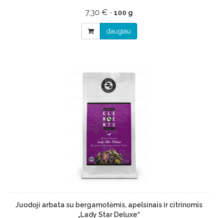
7,30 €
-
100 g
daugiau
Juodoji arbata su bergamotėmis, apelsinais ir citrinomis
„Lady Star Deluxe“