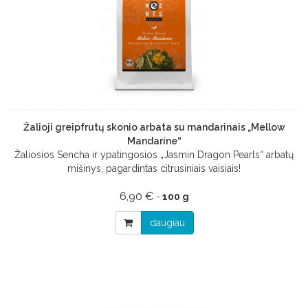
Žalioji greipfrutų skonio arbata su mandarinais „Mellow
Mandarine“
Žaliosios Sencha ir ypatingosios „Jasmin Dragon Pearls“ arbatų
mišinys, pagardintas citrusiniais vaisiais!
6,90 €
-
100 g
daugiau