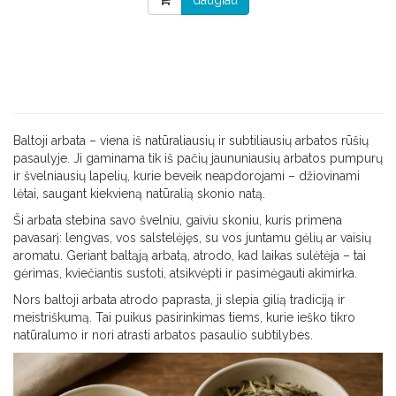
Baltoji arbata – viena iš natūraliausių ir subtiliausių arbatos rūšių
pasaulyje. Ji gaminama tik iš pačių jaununiausių arbatos pumpurų
ir švelniausių lapelių, kurie beveik neapdorojami – džiovinami
lėtai, saugant kiekvieną natūralią skonio natą.
Ši arbata stebina savo švelniu, gaiviu skoniu, kuris primena
pavasarį: lengvas, vos salstelėjęs, su vos juntamu gėlių ar vaisių
aromatu. Geriant baltąją arbatą, atrodo, kad laikas sulėtėja – tai
gėrimas, kviečiantis sustoti, atsikvėpti ir pasimėgauti akimirka.
Nors baltoji arbata atrodo paprasta, ji slepia gilią tradiciją ir
meistriškumą. Tai puikus pasirinkimas tiems, kurie ieško tikro
natūralumo ir nori atrasti arbatos pasaulio subtilybes.