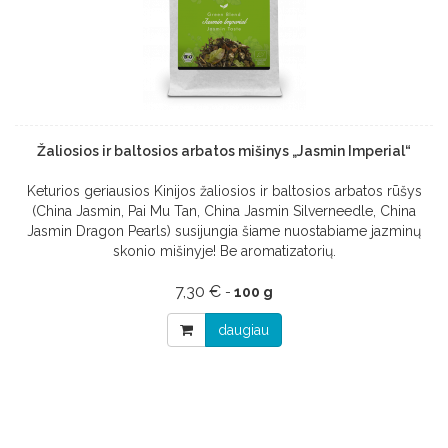
Žaliosios ir baltosios arbatos mišinys „Jasmin Imperial“
Keturios geriausios Kinijos žaliosios ir baltosios arbatos rūšys
(China Jasmin, Pai Mu Tan, China Jasmin Silverneedle, China
Jasmin Dragon Pearls) susijungia šiame nuostabiame jazminų
skonio mišinyje! Be aromatizatorių.
7,30 €
-
100 g
daugiau