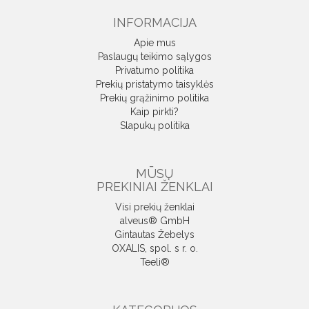
INFORMACIJA
Apie mus
Paslaugų teikimo sąlygos
Privatumo politika
Prekių pristatymo taisyklės
Prekių grąžinimo politika
Kaip pirkti?
Slapukų politika
MŪSŲ
PREKINIAI ŽENKLAI
Visi prekių ženklai
alveus® GmbH
Gintautas Žebelys
OXALIS, spol. s r. o.
Teeli®