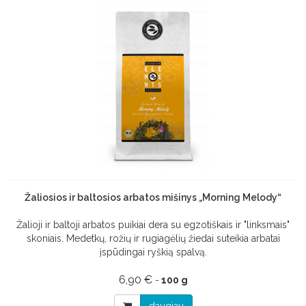
Žaliosios ir baltosios arbatos mišinys „Morning Melody“
Žalioji ir baltoji arbatos puikiai dera su egzotiškais ir "linksmais"
skoniais. Medetkų, rožių ir rugiagėlių žiedai suteikia arbatai
įspūdingai ryškią spalvą.
6,90 €
-
100 g
daugiau