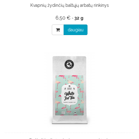
Kvapnių žydinčių baltųjų arbatų rinkinys
6,50 €
-
32 g
daugiau