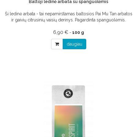
Baltoji ledinė arbata su spanguolėmis
Ši ledinė arbata - tai nepamirštamas baltosios Pai Mu Tan arbatos
ir gaivių citrusinių vaisių derinys. Pagardinta spanguolėmis.
6,90 €
-
100 g
daugiau