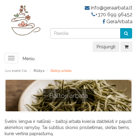
info@geraarbata.lt
+370 699 96452
GeraArbata
Prisijungti
Toggle
Meniu
navigation
Jus esate čia:
Rūšys
Baltoji arbata
Baltoji arbata
Švelni, lengva ir natūrali – baltoji arbata kviečia stabtelėti ir pajusti
akimirkos ramybę. Tai subtilus skonio prisilietimas, skirtas tiems,
kurie vertina paprastumą.