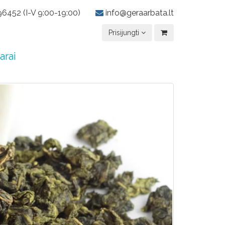
6452 (I-V 9:00-19:00)
info@geraarbata.lt
Prisijungti
arai