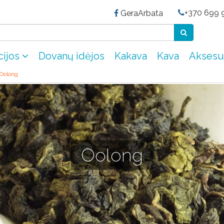
+370 699 9
GeraArbata
cijos
Dovanų idėjos
Kakava
Kava
Aksesu
Oolong
Oolong