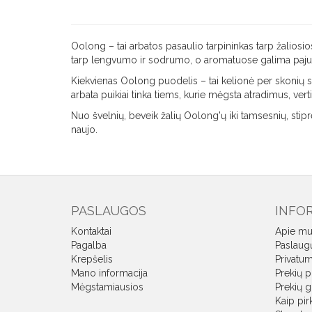
Oolong – tai arbatos pasaulio tarpininkas tarp žaliosio
tarp lengvumo ir sodrumo, o aromatuose galima pajusti
Kiekvienas Oolong puodelis – tai kelionė per skonių sluo
arbata puikiai tinka tiems, kurie mėgsta atradimus, vert
Nuo švelnių, beveik žalių Oolong'ų iki tamsesnių, stipre
naujo.
PASLAUGOS
INFO
Kontaktai
Apie mu
Pagalba
Paslaug
Krepšelis
Privatum
Mano informacija
Prekių p
Mėgstamiausios
Prekių g
Kaip pirk