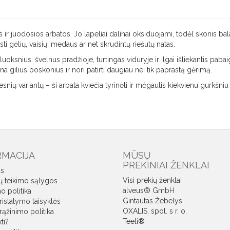
s ir juodosios arbatos. Jo lapeliai dalinai oksiduojami, todėl skonis ba
 gėlių, vaisių, medaus ar net skrudintų riešutų natas.
ksnius: švelnus pradžioje, turtingas viduryje ir ilgai išliekantis pabai
ina gilius poskonius ir nori patirti daugiau nei tik paprastą gėrimą.
snių variantų – ši arbata kviečia tyrinėti ir mėgautis kiekvienu gurkšniu 
RMACIJA
MŪSŲ
PREKINIAI ŽENKLAI
s
Visi prekių ženklai
ų teikimo sąlygos
alveus® GmbH
o politika
Gintautas Žebelys
ristatymo taisyklės
OXALIS, spol. s r. o.
rąžinimo politika
Teeli®
ti?