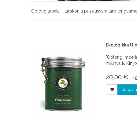
Oolong arbata – tai skonių pusiausvyra tarp lengvumo 
Ekologiška Ulo
"Oolong Imperial
mišinys iš Kinijo
20,00 €
-
15
daugiau