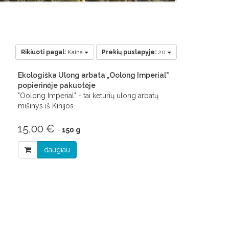
Rikiuoti pagal:
Kaina
Prekių puslapyje:
20
Ekologiška Ulong arbata „Oolong Imperial"
popierinėje pakuotėje
"Oolong Imperial" - tai keturių ulong arbatų
mišinys iš Kinijos.
15,00 €
-
150 g
daugiau