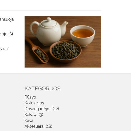
lansuoja
goje. Ši
vis iš
KATEGORIJOS
Rūšys
Kolekcijos
Dovanų idėjos (12)
Kakava (3)
Kava
Aksesuarai (18)