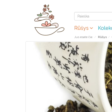
Rūšys
Kolek
Jus esate čia:
Rūšys