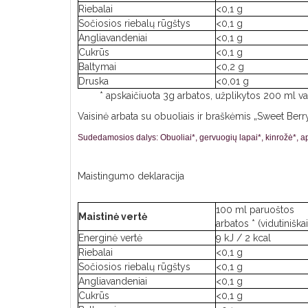
Riebalai
<0,1 g
Sočiosios riebalų rūgštys
<0,1 g
Angliavandeniai
<0,1 g
Cukrūs
<0,1 g
Baltymai
<0,2 g
Druska
<0,01 g
* apskaičiuota 3g arbatos, užplikytos 200 ml 
Vaisinė arbata su obuoliais ir braškėmis „Sweet Berry“
Sudedamosios dalys:
Obuoliai*, gervuogių lapai*, kinrožė*, 
Maistingumo deklaracija
100 ml paruoštos
Maistinė vertė
arbatos * (vidutiniškai
Energinė vertė
9 kJ / 2 kcal
Riebalai
<0,1 g
Sočiosios riebalų rūgštys
<0,1 g
Angliavandeniai
<0,1 g
Cukrūs
<0,1 g