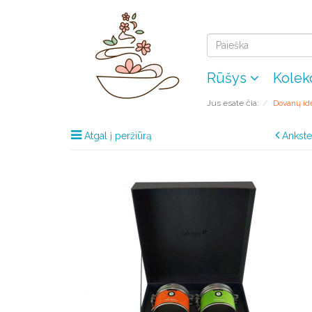
Rūšys
Kolek
Jus esate čia:
Dovanų id
Atgal į peržiūrą
Ankste