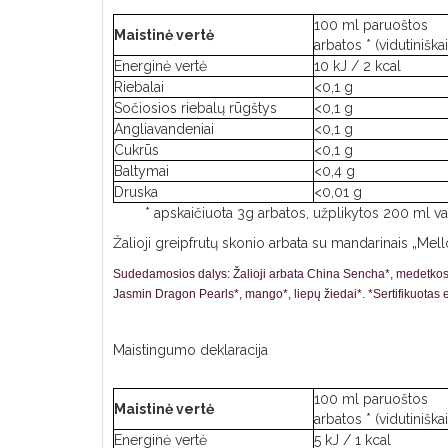
100 ml paruoštos
Maistinė vertė
arbatos * (vidutiniškai
Energinė vertė
10 kJ / 2 kcal
Riebalai
<0,1 g
Sočiosios riebalų rūgštys
<0,1 g
Angliavandeniai
<0,1 g
Cukrūs
<0,1 g
Baltymai
<0,4 g
Druska
<0,01 g
* apskaičiuota 3g arbatos, užplikytos 200 ml 
Žalioji greipfrutų skonio arbata su mandarinais „Mell
Sudedamosios dalys:
Žalioji arbata China Sencha*, medetkos*
Jasmin Dragon Pearls*, mango*, liepų žiedai*. *Sertifikuotas 
Maistingumo deklaracija
100 ml paruoštos
Maistinė vertė
arbatos * (vidutiniškai
Energinė vertė
5 kJ / 1 kcal