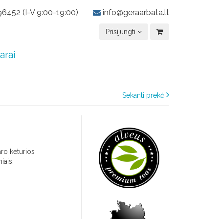
6452 (I-V 9:00-19:00)
info@geraarbata.lt
Prisijungti
arai
Sekanti prekė
aro keturios
iais.