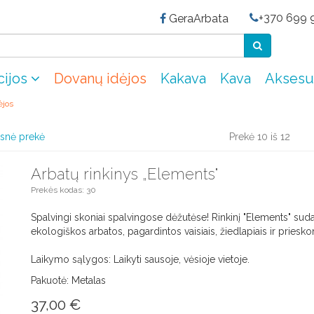
+370 699 9
GeraArbata
cijos
Dovanų idėjos
Kakava
Kava
Aksesu
ėjos
snė prekė
Prekė 10 iš 12
Arbatų rinkinys „Elements"
Prekės kodas: 30
Spalvingi skoniai spalvingose dėžutėse! Rinkinį "Elements" sud
ekologiškos arbatos, pagardintos vaisiais, žiedlapiais ir prieskon
Laikymo sąlygos: Laikyti sausoje, vėsioje vietoje.
Pakuotė: Metalas
37,00 €