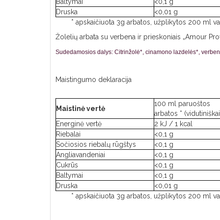
Baltymai
<0,1 g
Druska
<0,01 g
* apskaičiuota 3g arbatos, užplikytos 200 ml 
Žolelių arbata su verbena ir prieskoniais „Amour Prov
Sudedamosios dalys: 
Citrinžolė*, cinamono lazdelės*, verbena
Maistingumo deklaracija
100 ml paruoštos
Maistinė vertė
arbatos * (vidutiniškai
Energinė vertė
2 kJ / 1 kcal
Riebalai
<0,1 g
Sočiosios riebalų rūgštys
<0,1 g
Angliavandeniai
<0,1 g
Cukrūs
<0,1 g
Baltymai
<0,1 g
Druska
<0,01 g
* apskaičiuota 3g arbatos, užplikytos 200 ml 