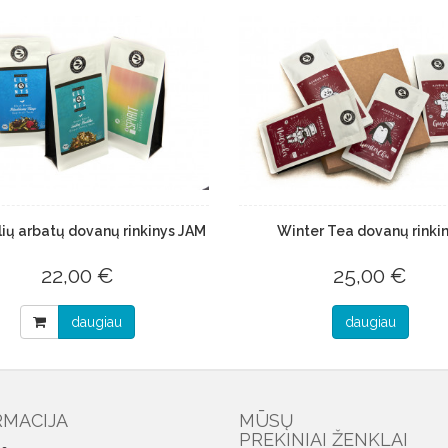
ių arbatų dovanų rinkinys JAM
Winter Tea dovanų rinki
22,00 €
25,00 €
daugiau
daugiau
RMACIJA
MŪSŲ
PREKINIAI ŽENKLAI