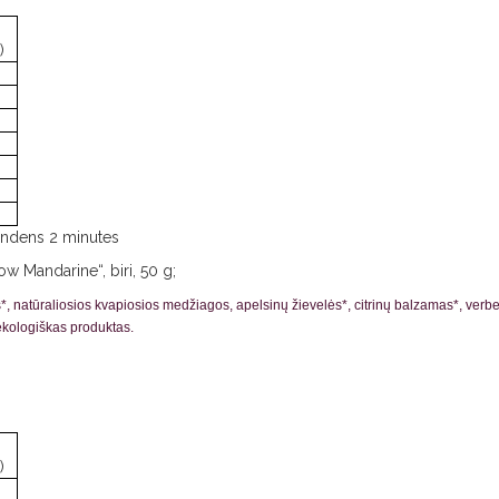
)
vandens 2 minutes
ow Mandarine“, biri, 50 g;
, natūraliosios kvapiosios medžiagos, apelsinų žievelės*, citrinų balzamas*, verben
ekologiškas produktas.
)