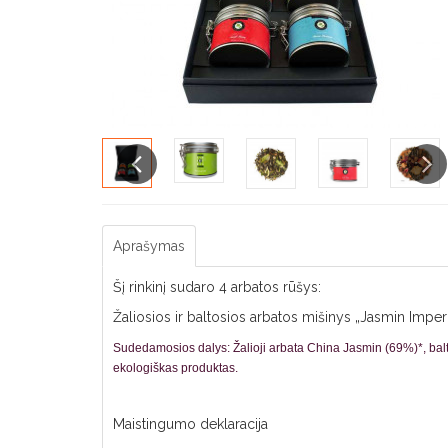
Previous
Next
Aprašymas
Šį rinkinį sudaro 4 arbatos rūšys:
Žaliosios ir baltosios arbatos mišinys „Jasmin Imperial
Sudedamosios dalys:
Žalioji arbata China Jasmin (69%)*, balt
ekologiškas produktas.
Maistingumo deklaracija