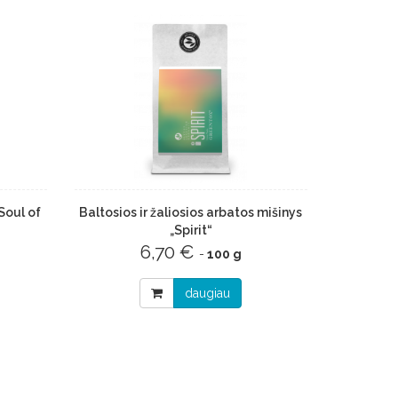
Soul of
Baltosios ir žaliosios arbatos mišinys
„Spirit“
6,70 €
-
100 g
daugiau