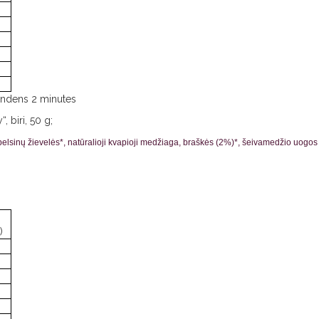
vandens 2 minutes
, biri, 50 g;
apelsinų žievelės*, natūralioji kvapioji medžiaga, braškės (2%)*, šeivamedžio uogos
)