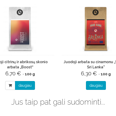
oji citrinų ir abrikosų skonio
Juodoji arbata su cinamonu „
arbata „Boost“
Sri Lanka"
6,70 €
6,30 €
-
100 g
-
100 g
daugiau
daugiau
Jus taip pat gali sudominti...