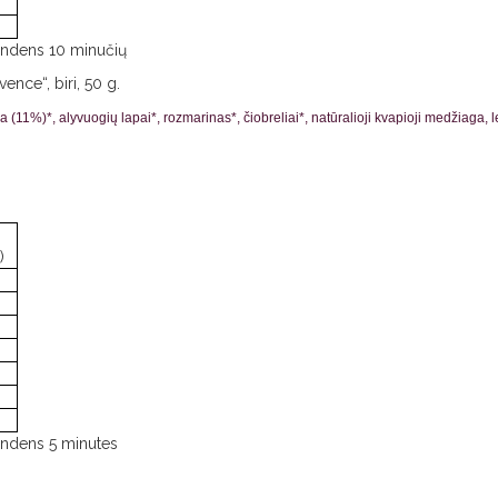
vandens 10 minučių
ence“, biri, 50 g.
 (11%)*, alyvuogių lapai*, rozmarinas*, čiobreliai*, natūralioji kvapioji medžiaga, 
)
vandens 5 minutes