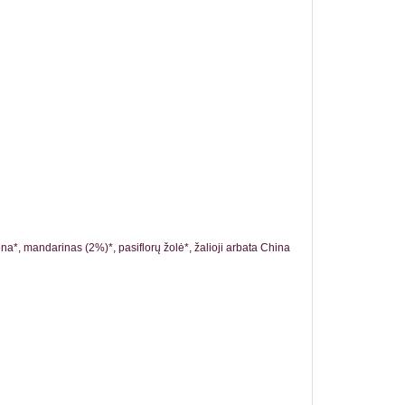
a*, mandarinas (2%)*, pasiflorų žolė*, žalioji arbata China 