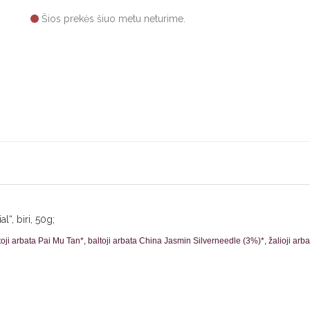
Šios prekės šiuo metu neturime.
“, biri, 50g;
oji arbata Pai Mu Tan*, baltoji arbata China Jasmin Silverneedle (3%)*, žalioji arb