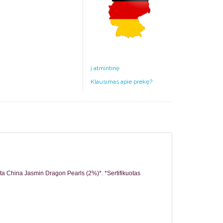
į atmintinę
Klausimas apie prekę?
ata China Jasmin Dragon Pearls (2%)*. *Sertifikuotas 