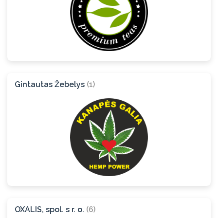
Gintautas Žebelys
(1)
OXALIS, spol. s r. o.
(6)