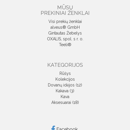
MŪSŲ
PREKINIAI ŽENKLAI
Visi prekių ženklai
alveus® GmbH
Gintautas Žebelys
OXALIS, spol. s r. o.
Teeli®
KATEGORIJOS
Rūšys
Kolekcijos
Dovanų idėjos (12)
Kakava (3)
Kava
Aksesuarai (18)
Facebook