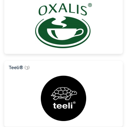
Teeli®
(3)