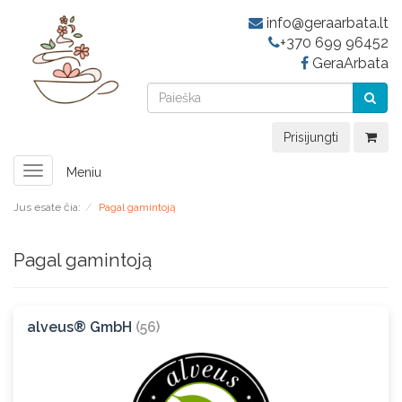
info@geraarbata.lt
+370 699 96452
GeraArbata
Prisijungti
Toggle
Meniu
navigation
Jus esate čia:
Pagal gamintoją
Pagal gamintoją
alveus® GmbH
(56)