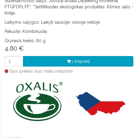
Sudedamosios dalys: Juodoji arbata Darjeeling Risheehat
FTGFOP1 FF*. *Sertifikuotas ekologiškas produktas. Kilmės šalis -
Indija.
Laikymo sąlygos: Laikyti sausoje, vėsioje vietoje.
Pakuotė: Kombinuota
Grynasis kiekis: 60 g
4,80 €
į krepšelį
Šios prekės šiuo metu neturime.