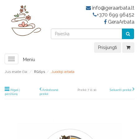
info@geraarbata.lt
+370 699 96452
GeraArbata
Prisijungti
Toggle
Meniu
navigation
Jus esate čia:
Rūšys
Juodoji arbata
Atgal į
Ankstesnė
Prekė 7 iš 10
Sekanti prekė
peržiūrą
prekė