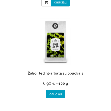
daugiau
Žalioji ledinė arbata su obuoliais
6,90 €
-
100 g
daugiau