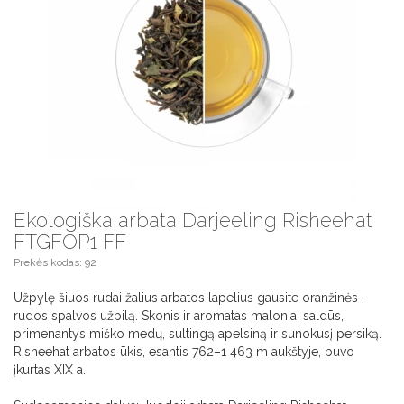
Ekologiška arbata Darjeeling Risheehat
FTGFOP1 FF
Prekės kodas: 92
Užpylę šiuos rudai žalius arbatos lapelius gausite oranžinės-
rudos spalvos užpilą. Skonis ir aromatas maloniai saldūs,
primenantys miško medų, sultingą apelsiną ir sunokusį persiką.
Risheehat arbatos ūkis, esantis 762–1 463 m aukštyje, buvo
įkurtas XIX a.