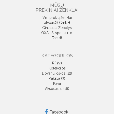
MŪSŲ
PREKINIAI ŽENKLAI
Visi prekių ženklai
alveus® GmbH
Gintautas Žebelys
OXALIS, spol. s r. o.
Teeli®
KATEGORIJOS
Rūšys
Kolekcijos
Dovanų idėjos (12)
Kakava (3)
Kava
Aksesuarai (18)
Facebook