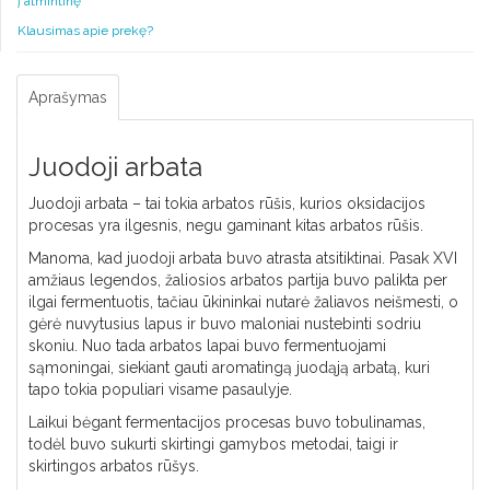
į atmintinę
Klausimas apie prekę?
Aprašymas
Juodoji arbata
Juodoji arbata – tai tokia arbatos rūšis, kurios oksidacijos
procesas yra ilgesnis, negu gaminant kitas arbatos rūšis.
Manoma, kad juodoji arbata buvo atrasta atsitiktinai. Pasak XVI
amžiaus legendos, žaliosios arbatos partija buvo palikta per
ilgai fermentuotis, tačiau ūkininkai nutarė žaliavos neišmesti, o
gėrė nuvytusius lapus ir buvo maloniai nustebinti sodriu
skoniu. Nuo tada arbatos lapai buvo fermentuojami
sąmoningai, siekiant gauti aromatingą juodąją arbatą, kuri
tapo tokia populiari visame pasaulyje.
Laikui bėgant fermentacijos procesas buvo tobulinamas,
todėl buvo sukurti skirtingi gamybos metodai, taigi ir
skirtingos arbatos rūšys.