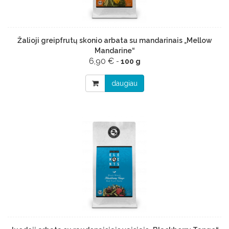
Žalioji greipfrutų skonio arbata su mandarinais „Mellow
Mandarine“
6,90 €
-
100 g
daugiau