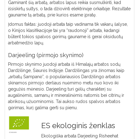
Gaminant šią arbatą, arbatos lapus reikia susmulkinti, kad
išsiskirtų sultys, o tada džiovinti elektrinėje orkaitėje. Rezultate
gauname tą arbatą, prie kurios esame įpratę.
Įdomus faktas: juodoji arbata taip vadinama tik vakarų šalyse,
o Kinijos klasifikacijoje tai yra “raudonoji” arbata, kadangi
būtent tokios spalvos gėrimą gauname iš gerai oksiduotų
arbatmedžio lapų.
Darjeeling (pirmojo skynimo)
Pirmojo skynimo juodoji arbata iš Himalajų arbatos sodų
Dardžilinge, Šiaurės Indijoje. Dardžilingas yra žinomas kaip
„arbatų Šampanė“, o populiariausios Dardžilingo arbatos
skinamos pirmojo derliaus nuėmimo metu nuo kovo iki
gegužės mėnesio. Darjeeling turi gėlių charakterį su
augalinėmis, samanų ir mineralinėmis natomis bei citrinų ir
abrikosų užuominomis. Tai aukso rudos spalvos arbatos
gėrimas, kurį galima gerti su pienu.
ES ekologinis ženklas
Ekologiška arbata Darjeeling Risheehat