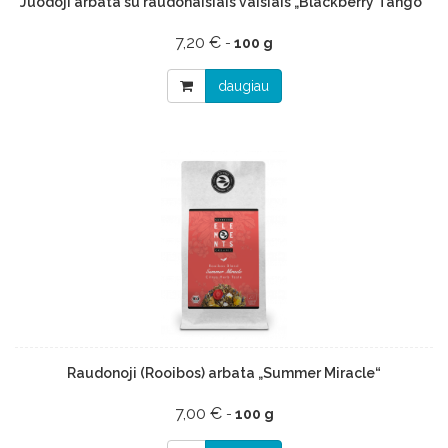
Juodoji arbata su raudonaisiais vaisiais „Blackberry Tango“
7,20 €
-
100 g
daugiau
Raudonoji (Rooibos) arbata „Summer Miracle“
7,00 €
-
100 g