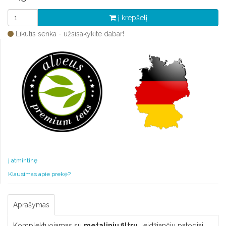
į krepšelį
Likutis senka - užsisakykite dabar!
į atmintinę
Klausimas apie prekę?
Aprašymas
Komplektuojamas su
metaliniu filtru
, leidžiančiu patogiai