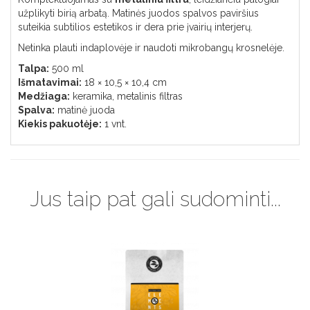
užplikyti birią arbatą. Matinės juodos spalvos paviršius
suteikia subtilios estetikos ir dera prie įvairių interjerų.
Netinka plauti indaplovėje ir naudoti mikrobangų krosnelėje.
Talpa:
500 ml
Išmatavimai:
18 × 10,5 × 10,4 cm
Medžiaga:
keramika, metalinis filtras
Spalva:
matinė juoda
Kiekis pakuotėje:
1 vnt.
Jus taip pat gali sudominti...