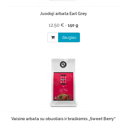
Juodoji arbata Earl Grey
12,50 €
-
150 g
daugiau
Vaisinė arbata su obuoliais ir braškėmis „Sweet Berry“