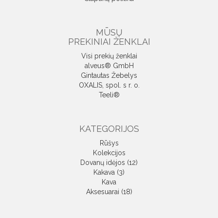
MŪSŲ
PREKINIAI ŽENKLAI
Visi prekių ženklai
alveus® GmbH
Gintautas Žebelys
OXALIS, spol. s r. o.
Teeli®
KATEGORIJOS
Rūšys
Kolekcijos
Dovanų idėjos (12)
Kakava (3)
Kava
Aksesuarai (18)