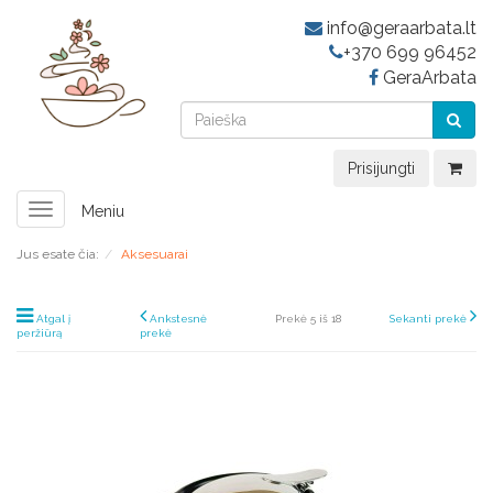
info@geraarbata.lt
+370 699 96452
GeraArbata
Prisijungti
Toggle
Meniu
navigation
Jus esate čia:
Aksesuarai
Atgal į
Ankstesnė
Prekė 5 iš 18
Sekanti prekė
peržiūrą
prekė