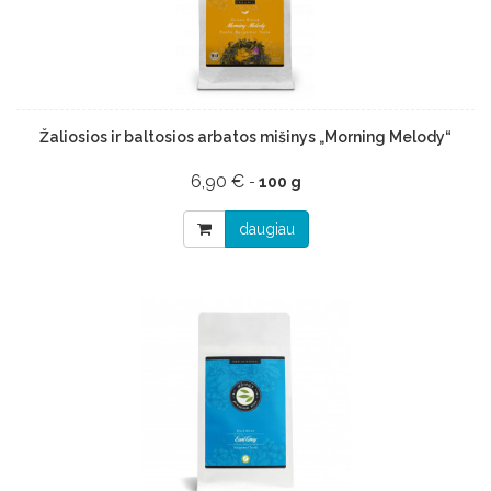
Žaliosios ir baltosios arbatos mišinys „Morning Melody“
6,90 €
-
100 g
daugiau