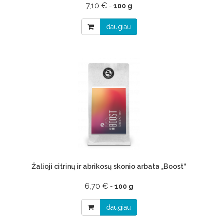
7,10 €
-
100 g
daugiau
Žalioji citrinų ir abrikosų skonio arbata „Boost“
6,70 €
-
100 g
daugiau